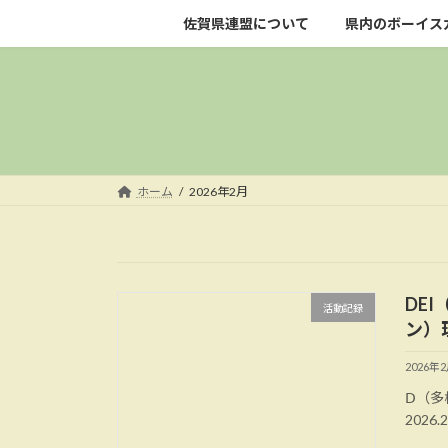
コ
ナ
佐賀県連盟について
県内のボーイス
ン
ビ
テ
ゲ
ン
ー
ツ
シ
へ
ョ
ス
ン
キ
に
ホーム
2026年2月
ッ
移
プ
動
DE
活動記録
ン）
2026年
Ⅾ（多
2026